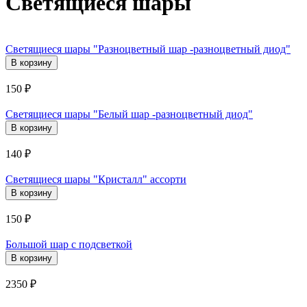
Светящиеся шары
Светящиеся шары "Разноцветный шар -разноцветный диод"
150
₽
Светящиеся шары "Белый шар -разноцветный диод"
140
₽
Светящиеся шары "Кристалл" ассорти
150
₽
Большой шар с подсветкой
2350
₽