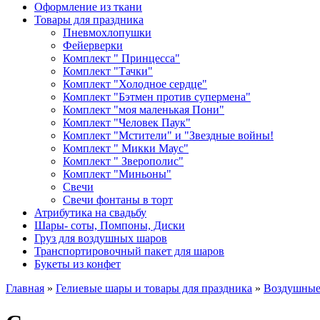
Оформление из ткани
Товары для праздника
Пневмохлопушки
Фейерверки
Комплект " Принцесса"
Комплект "Тачки"
Комплект "Холодное сердце"
Комплект "Бэтмен против супермена"
Комплект "моя маленькая Пони"
Комплект "Человек Паук"
Комплект "Мстители" и "Звездные войны!
Комплект " Микки Маус"
Комплект " Зверополис"
Комплект "Миньоны"
Свечи
Свечи фонтаны в торт
Атрибутика на свадьбу
Шары- соты, Помпоны, Диски
Груз для воздушных шаров
Транспортировочный пакет для шаров
Букеты из конфет
Главная
»
Гелиевые шары и товары для праздника
»
Воздушные