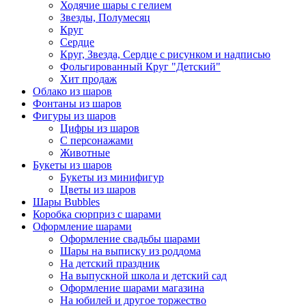
Ходячие шары с гелием
Звезды, Полумесяц
Круг
Сердце
Круг, Звезда, Сердце с рисунком и надписью
Фольгированный Круг "Детский"
Хит продаж
Облако из шаров
Фонтаны из шаров
Фигуры из шаров
Цифры из шаров
С персонажами
Животные
Букеты из шаров
Букеты из минифигур
Цветы из шаров
Шары Bubbles
Коробка сюрприз с шарами
Оформление шарами
Оформление свадьбы шарами
Шары на выписку из роддома
На детский праздник
На выпускной школа и детский сад
Оформление шарами магазина
На юбилей и другое торжество