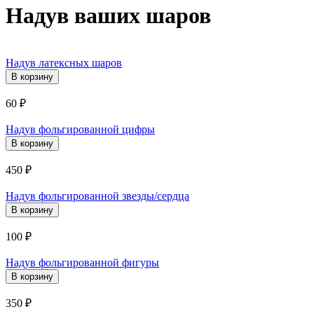
Надув ваших шаров
Надув латексных шаров
60
₽
Надув фольгированной цифры
450
₽
Надув фольгированной звезды/сердца
100
₽
Надув фольгированной фигуры
350
₽