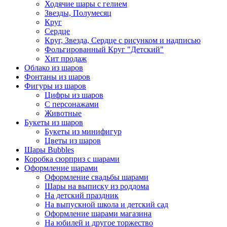
Ходячие шары с гелием
Звезды, Полумесяц
Круг
Сердце
Круг, Звезда, Сердце с рисунком и надписью
Фольгированный Круг "Детский"
Хит продаж
Облако из шаров
Фонтаны из шаров
Фигуры из шаров
Цифры из шаров
С персонажами
Животные
Букеты из шаров
Букеты из минифигур
Цветы из шаров
Шары Bubbles
Коробка сюрприз с шарами
Оформление шарами
Оформление свадьбы шарами
Шары на выписку из роддома
На детский праздник
На выпускной школа и детский сад
Оформление шарами магазина
На юбилей и другое торжество